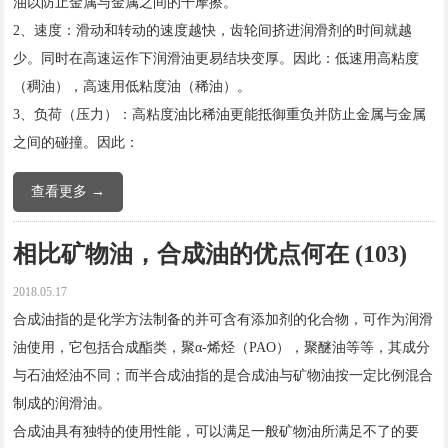
油以防止金属与金属之间的干摩擦。
2、速度：滑动和转动的速度越快，齿轮间挤进润滑剂的时间就越
少。同时在高速运作下润滑油更易结块变厚。因此：低速用高粘度
（稠油），高速用低粘度油（稀油）。
3、负荷（压力）：高粘度油比稀油更能抵御重负并防止金属与金属
之间的碰撞。因此：
查看更多 →
相比矿物油，合成油的优点何在 (103)
2018.05.17
合成油指的是化学方法制备的并可含有添加剂的化合物，可作为润滑
油使用，它包括合成酯类，聚α-烯烃（PAO），聚醚油等等，其成分
与石油烃油不同；而半合成油指的是合成油与矿物油按一定比例混合
制成的润滑油。
合成油具有独特的使用性能，可以满足一般矿物油所满足不了的要