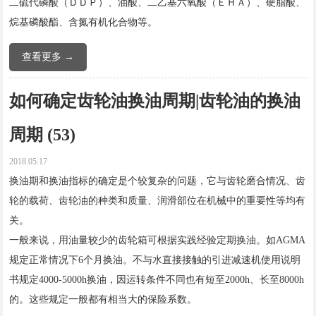
二硫代磷酸（ＤＤＰ）、油酸、二乙基六氧酸（ＥＨＡ）、硬脂酸、
烷基磷酸酯、含氮有机化合物等。
查看更多 →
如何确定齿轮油换油周期|齿轮油的换油
周期 (53)
2018.05.17
换油期和换油指标的确定是个较复杂的问题，它与齿轮磨合情况、齿
轮的载荷、齿轮油的种类和质量、润滑部位在机械中的重要性等均有
关。
一般来说，用油量较少的齿轮箱可根据实践经验定期换油。如AGMA
规定正常情况下6个月换油。不与水直接接触的引进减速机使用说明
书规定4000-5000h换油，因运转条件不同也有短至2000h、长至8000h
的。这些规定一般都有相当大的保险系数。