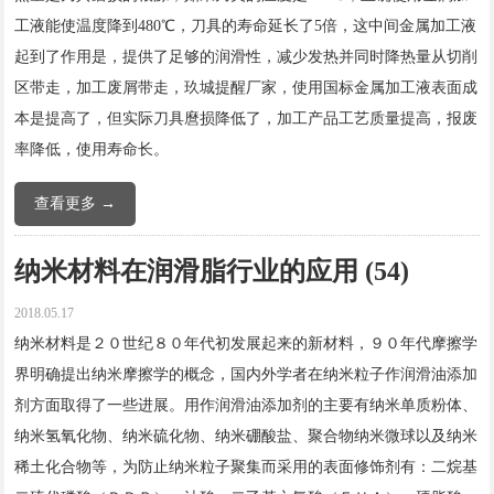
工液能使温度降到480℃，刀具的寿命延长了5倍，这中间金属加工液
起到了作用是，提供了足够的润滑性，减少发热并同时降热量从切削
区带走，加工废屑带走，玖城提醒厂家，使用国标金属加工液表面成
本是提高了，但实际刀具麿损降低了，加工产品工艺质量提高，报废
率降低，使用寿命长。
查看更多 →
纳米材料在润滑脂行业的应用 (54)
2018.05.17
纳米材料是２０世纪８０年代初发展起来的新材料，９０年代摩擦学
界明确提出纳米摩擦学的概念，国内外学者在纳米粒子作润滑油添加
剂方面取得了一些进展。用作润滑油添加剂的主要有纳米单质粉体、
纳米氢氧化物、纳米硫化物、纳米硼酸盐、聚合物纳米微球以及纳米
稀土化合物等，为防止纳米粒子聚集而采用的表面修饰剂有：二烷基