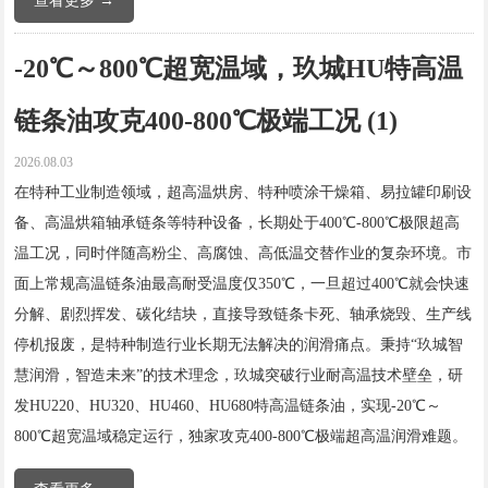
查看更多 →
-20℃～800℃超宽温域，玖城HU特高温
链条油攻克400-800℃极端工况 (1)
2026.08.03
在特种工业制造领域，超高温烘房、特种喷涂干燥箱、易拉罐印刷设
备、高温烘箱轴承链条等特种设备，长期处于400℃-800℃极限超高
温工况，同时伴随高粉尘、高腐蚀、高低温交替作业的复杂环境。市
面上常规高温链条油最高耐受温度仅350℃，一旦超过400℃就会快速
分解、剧烈挥发、碳化结块，直接导致链条卡死、轴承烧毁、生产线
停机报废，是特种制造行业长期无法解决的润滑痛点。秉持“玖城智
慧润滑，智造未来”的技术理念，玖城突破行业耐高温技术壁垒，研
发HU220、HU320、HU460、HU680特高温链条油，实现-20℃～
800℃超宽温域稳定运行，独家攻克400-800℃极端超高温润滑难题。