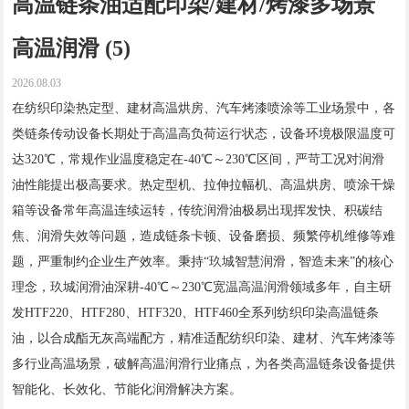
高温链条油适配印染/建材/烤漆多场景
高温润滑 (5)
2026.08.03
在纺织印染热定型、建材高温烘房、汽车烤漆喷涂等工业场景中，各
类链条传动设备长期处于高温高负荷运行状态，设备环境极限温度可
达320℃，常规作业温度稳定在-40℃～230℃区间，严苛工况对润滑
油性能提出极高要求。热定型机、拉伸拉幅机、高温烘房、喷涂干燥
箱等设备常年高温连续运转，传统润滑油极易出现挥发快、积碳结
焦、润滑失效等问题，造成链条卡顿、设备磨损、频繁停机维修等难
题，严重制约企业生产效率。秉持“玖城智慧润滑，智造未来”的核心
理念，玖城润滑油深耕-40℃～230℃宽温高温润滑领域多年，自主研
发HTF220、HTF280、HTF320、HTF460全系列纺织印染高温链条
油，以合成酯无灰高端配方，精准适配纺织印染、建材、汽车烤漆等
多行业高温场景，破解高温润滑行业痛点，为各类高温链条设备提供
智能化、长效化、节能化润滑解决方案。