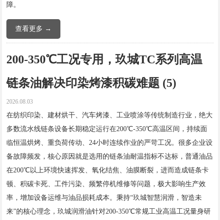
障。
查看更多 →
200-350℃工况专用，玖城TC系列高温
链条油解决印染烤漆积碳难题 (5)
2026.08.03
在纺织印染、建材烘干、汽车烤漆、工业喷涂等传统制造行业，绝大
多数流水线链条设备长期稳定运行在200℃-350℃高温区间，持续面
临恒温烘烤、重负荷传动、24小时连续作业的严苛工况。很多企业设
备故障频发，核心原因就是选用的链条油耐温指标不达标，普通油品
在200℃以上环境快速挥发、氧化结焦、油膜断裂，进而造成链条卡
顿、积碳卡死、工件污染、频繁停机维修等问题，极大影响生产效
率，增加设备运维与油品损耗成本。秉持“玖城智慧润滑，智造未
来”的核心理念，玖城润滑油针对200-350℃常规工业高温工况量身研