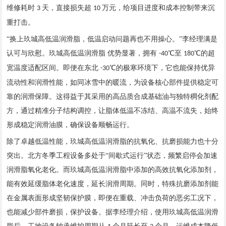
维修耗时
天，直接损失超
万元，给项目进度和成本控制带来沉
3
10
重打击。
“换上玖城高低温润滑脂，低温启动问题再也不用操心。”李经理满是
认可与欣慰。玖城高低温润滑脂 优势显著，拥有
℃至
℃的超
-40
180
宽温度适配区间。即便在东北
℃的极寒环境下，它也能保持优异
-30
流动性和润滑性能，如同冰雪中的暖流，为设备核心部件提供稳定可
靠的润滑保障。这得益于其采用的高品质合成基础油与独特稠化剂配
方，通过精准分子结构调控，让脂体低温不冻结、高温不流失，始终
形成稳定润滑油膜，确保设备顺畅运行。
除了卓越低温性能，玖城高低温润滑脂的抗氧化、抗磨损能力也十分
突出。北方冬季工程设备多处于
“间歇式运行”状态，频繁启停会加速
润滑脂氧化老化。而
玖城高低温润滑脂
中添加的高效抗氧化添加剂，
能有效延缓脂体老化速度，延长润滑周期。同时，特殊抗磨添加剂能
在金属表面形成坚韧保护膜，即便在重载、冲击负荷的恶劣工况下，
也能减少部件磨损，保护设备。据李经理介绍，使用玖城
高低温润滑