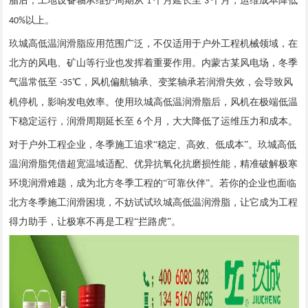
脂
后，工地设备轴承维护周期从
个月延长至
个月，运维成本降低
1
3
以上。
40%
玖城高低温润滑脂应用范围广泛，不仅适用于户外工程机械领域，在
北方的风电、矿山等行业也发挥着重要作用。内蒙古某风电场，冬季
气温常低至
℃，风机偏航轴承、变桨轴承若润滑失效，会导致风
-35
机停机，影响发电效率。使用玖城高低温润滑脂后，风机在极端低温
下稳定运行，润滑周期延长至
个月，大大降低了运维压力和成本。
6
对于户外工程企业，冬季施工追求
“稳定、高效、低成本”。玖城高低
温润滑脂凭借超宽温域适配、优异抗氧化抗磨损性能，精准破解极寒
环境润滑难题，成为北方冬季工程的“可靠伙伴”。若你的企业也面临
北方冬季施工润滑困境，不妨试试玖城高低温润滑脂，让它成为工程
得力助手，让极寒不再是工程“拦路虎”。