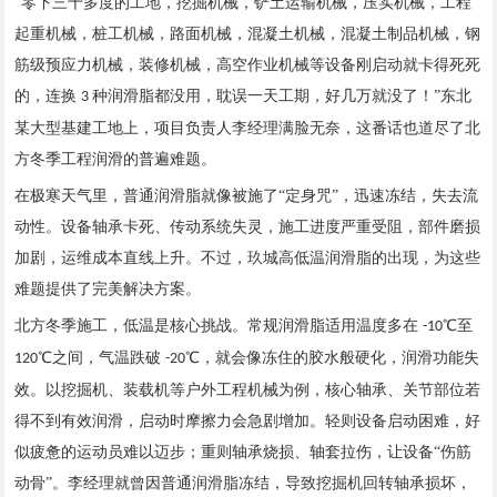
“零下三十多度的工地，挖掘机械，铲土运输机械，压实机械，工程
起重机械，桩工机械，路面机械，混凝土机械，混凝土制品机械，钢
筋级预应力机械，装修机械，高空作业机械等
设备
刚启动就卡得死死
的，连换
种润滑脂都没用，耽误一天工期，好几万就没了！”东北
3
某大型基建工地上，项目负责人李经理满脸无奈，这番话也道尽了北
方冬季工程润滑的普遍难题。
在极寒天气里，普通润滑脂就像被施了
“定身咒”，迅速冻结，失去流
动性。设备轴承卡死、传动系统失灵，施工进度严重受阻，部件磨损
加剧，运维成本直线上升。不过，玖城高低温润滑脂的出现，为这些
难题提供了完美解决方案。
北方冬季施工，低温是核心挑战。常规润滑脂适用温度多在
℃至
-10
℃之间，气温跌破
℃，就会像冻住的胶水般硬化，润滑功能失
120
-20
效。以挖掘机、装载机等户外工程机械为例，核心轴承、关节部位若
得不到有效润滑，启动时摩擦力会急剧增加。轻则设备启动困难，好
似疲惫的运动员难以迈步；重则轴承烧损、轴套拉伤，让设备“伤筋
动骨”。李经理就曾因普通润滑脂冻结，导致挖掘机回转轴承损坏，